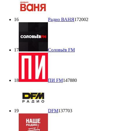
16
Радио ВАНЯ
172002
17
Соловьёв FM
18
ПИ FM
147880
19
DFM
137703