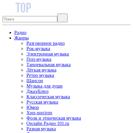
Радио
Жанры
Разговорное радио
Рок-музыка
Электронная музыка
Поп-музыка
Танцевальная музыка
Лёгкая музыка
Ретро музыка
Шансон
Музыка для души
Джаз/Блюз
Классическая музыка
Русская музыка
Юмор
Хип-хоп/рэп
Фолк и этническая музыка
Онлайн Радио 101.ru
Разная музыка