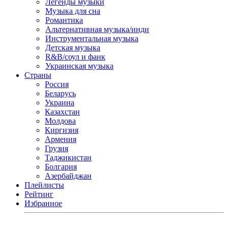
Легенды музыки
Музыка для сна
Романтика
Альтернативная музыка/инди
Инструментальная музыка
Детская музыка
R&B/cоул и фанк
Украинская музыка
Страны
Россия
Беларусь
Украина
Казахстан
Молдова
Киргизия
Армения
Грузия
Таджикистан
Болгария
Азербайджан
Плейлисты
Рейтинг
Избранное