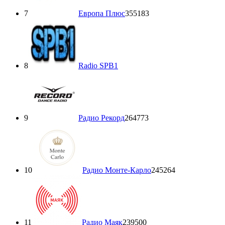
7
Европа Плюс
355183
8
Radio SPB1
9
Радио Рекорд
264773
10
Радио Монте-Карло
245264
11
Радио Маяк
239500