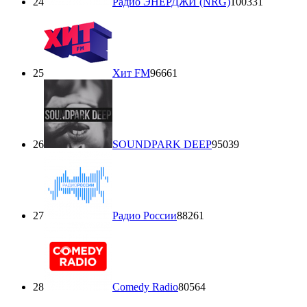
24
Радио ЭНЕРДЖИ (NRG)
100331
25
Хит FM
96661
26
SOUNDPARK DEEP
95039
27
Радио России
88261
28
Comedy Radio
80564