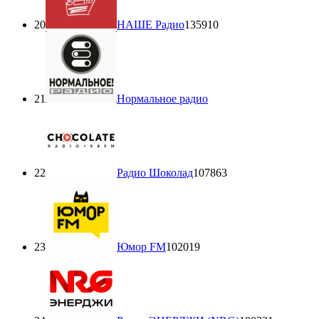
20
НАШЕ Радио
135910
21
Нормальное радио
22
Радио Шоколад
107863
23
Юмор FM
102019