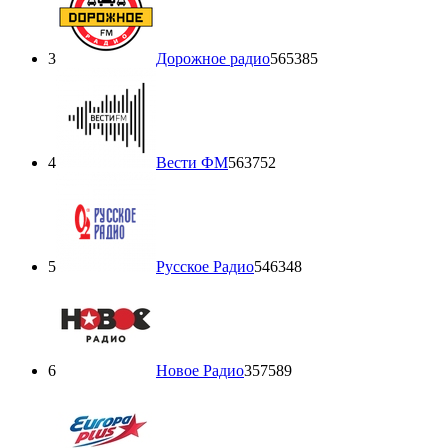
3
Дорожное радио
565385
4
Вести ФМ
563752
5
Русское Радио
546348
6
Новое Радио
357589