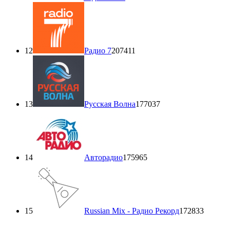
12
Радио 7
207411
13
Русская Волна
177037
14
Авторадио
175965
15
Russian Mix - Радио Рекорд
172833