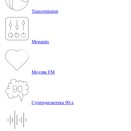
Trancemission
Megamix
Медляк FM
Супердискотека 90-х