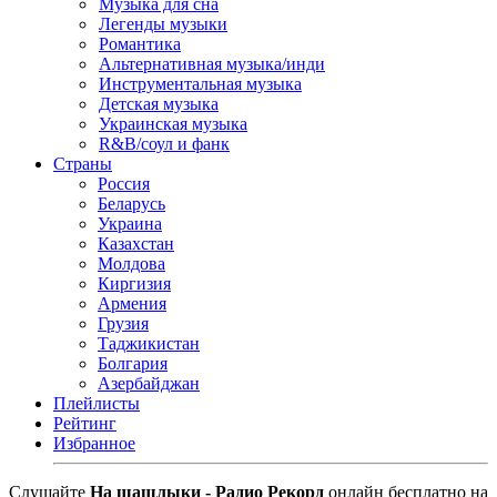
Музыка для сна
Легенды музыки
Романтика
Альтернативная музыка/инди
Инструментальная музыка
Детская музыка
Украинская музыка
R&B/cоул и фанк
Страны
Россия
Беларусь
Украина
Казахстан
Молдова
Киргизия
Армения
Грузия
Таджикистан
Болгария
Азербайджан
Плейлисты
Рейтинг
Избранное
Cлушайте
На шашлыки - Радио Рекорд
онлайн бесплатно на