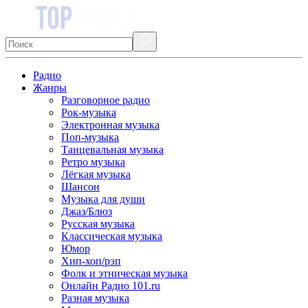
Радио
Жанры
Разговорное радио
Рок-музыка
Электронная музыка
Поп-музыка
Танцевальная музыка
Ретро музыка
Лёгкая музыка
Шансон
Музыка для души
Джаз/Блюз
Русская музыка
Классическая музыка
Юмор
Хип-хоп/рэп
Фолк и этническая музыка
Онлайн Радио 101.ru
Разная музыка