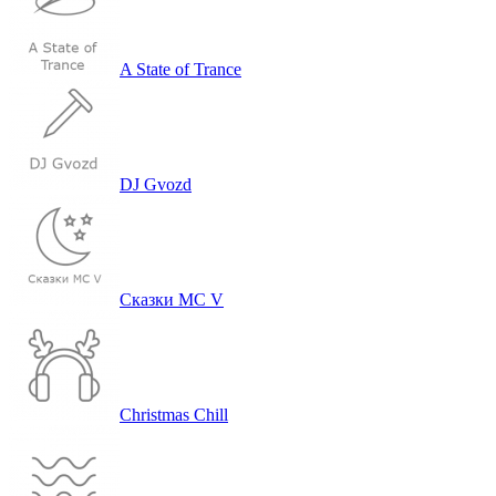
A State of Trance
DJ Gvozd
Сказ­ки MC V
Christmas Chill