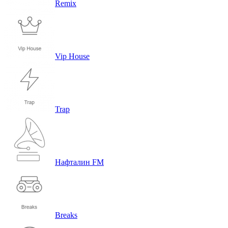
Remix
Vip House
Trap
Нафталин FM
Breaks