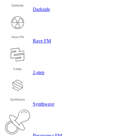
Darkside
Rave FM
2-step
Synthwave