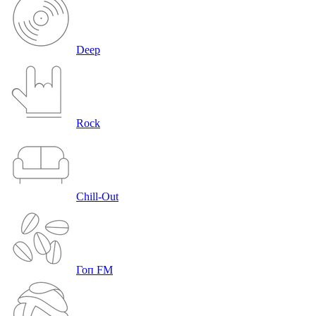
Deep
Rock
Chill-Out
Гоп FM