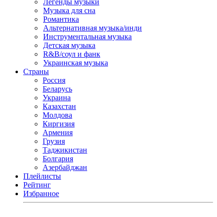
Легенды музыки
Музыка для сна
Романтика
Альтернативная музыка/инди
Инструментальная музыка
Детская музыка
R&B/cоул и фанк
Украинская музыка
Страны
Россия
Беларусь
Украина
Казахстан
Молдова
Киргизия
Армения
Грузия
Таджикистан
Болгария
Азербайджан
Плейлисты
Рейтинг
Избранное