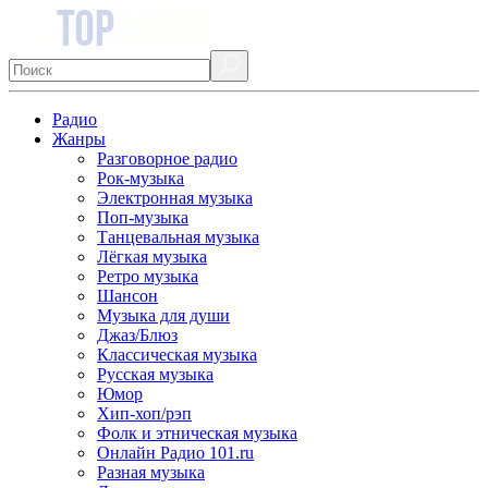
Радио
Жанры
Разговорное радио
Рок-музыка
Электронная музыка
Поп-музыка
Танцевальная музыка
Лёгкая музыка
Ретро музыка
Шансон
Музыка для души
Джаз/Блюз
Классическая музыка
Русская музыка
Юмор
Хип-хоп/рэп
Фолк и этническая музыка
Онлайн Радио 101.ru
Разная музыка