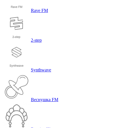
Rave FM
2-step
Synthwave
Веснушка FM