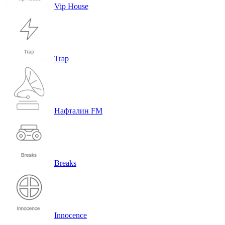
Vip House
Trap
Нафталин FM
Breaks
Innocence