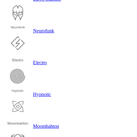
Neurofunk
Electro
Hypnotic
Moombahton