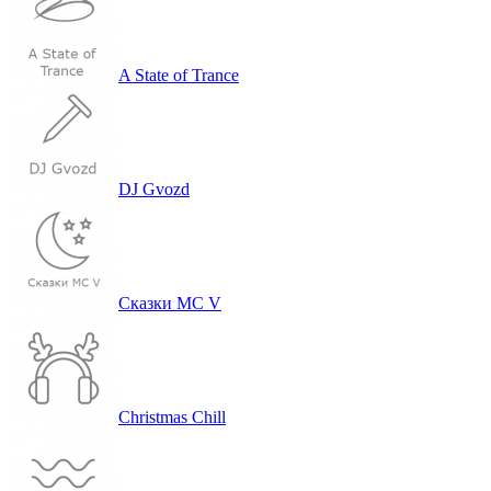
A State of Trance
DJ Gvozd
Сказ­ки MC V
Christmas Chill