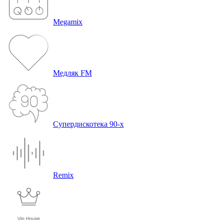
Megamix
Медляк FM
Супердискотека 90-х
Remix