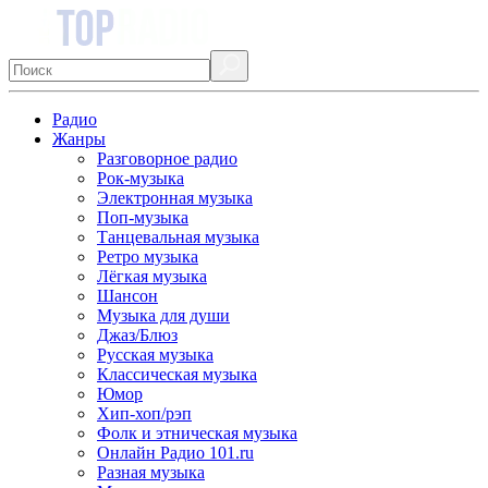
Радио
Жанры
Разговорное радио
Рок-музыка
Электронная музыка
Поп-музыка
Танцевальная музыка
Ретро музыка
Лёгкая музыка
Шансон
Музыка для души
Джаз/Блюз
Русская музыка
Классическая музыка
Юмор
Хип-хоп/рэп
Фолк и этническая музыка
Онлайн Радио 101.ru
Разная музыка