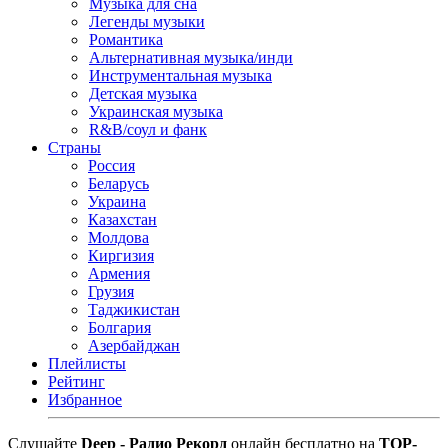
Музыка для сна
Легенды музыки
Романтика
Альтернативная музыка/инди
Инструментальная музыка
Детская музыка
Украинская музыка
R&B/cоул и фанк
Страны
Россия
Беларусь
Украина
Казахстан
Молдова
Киргизия
Армения
Грузия
Таджикистан
Болгария
Азербайджан
Плейлисты
Рейтинг
Избранное
Cлушайте
Deep - Радио Рекорд
онлайн бесплатно на
TOP-