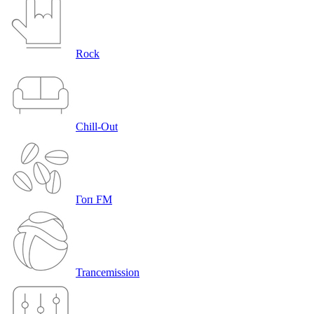
Rock
Chill-Out
Гоп FM
Trancemission