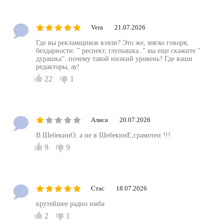
Vera
21.07.2026
Где вы рекламщиков взяли? Это же, мягко говоря,
бездарности: " респект, глупышка.." вы еще скажите "
дурашка"..почему такой низкий уровень? Где ваши
редакторы, ау!
22
1
Алиса
20.07.2026
В ШебекинО, а не в ШебекинЕ,грамотеи !!!
9
9
Стас
18.07.2026
крутейшее радио имба