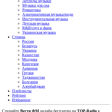
Легенды музыки
Музыка для сна
Романтика
Альтернативная музыка/инди
Инструментальная музыка
Детская музыка
R&B/cоул и фанк
Украинская музыка
Страны
Россия
Беларусь
Украина
Казахстан
Молдова
Киргизия
Армения
Грузия
Таджикистан
Болгария
Азербайджан
Плейлисты
Рейтинг
Избранное
Cлушайте
Вести ФМ
онлайн бесплатно на
TOP-Radio
в