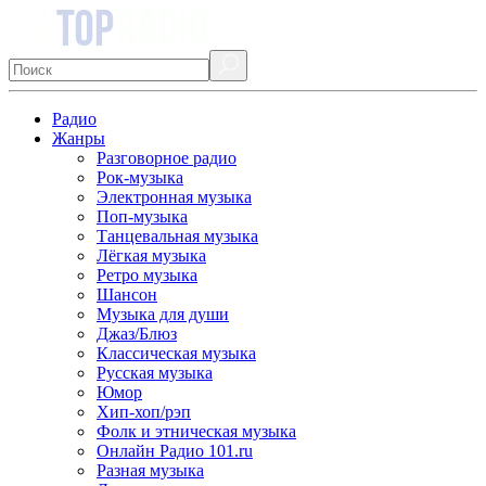
Радио
Жанры
Разговорное радио
Рок-музыка
Электронная музыка
Поп-музыка
Танцевальная музыка
Лёгкая музыка
Ретро музыка
Шансон
Музыка для души
Джаз/Блюз
Классическая музыка
Русская музыка
Юмор
Хип-хоп/рэп
Фолк и этническая музыка
Онлайн Радио 101.ru
Разная музыка