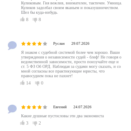
Как приятно и интересно слушать вести с Гией, а не с
Куликовым. Гия вежлив, внимателен, тактичен. Умница.
Куликов задолбал своим яканьем и показушничеством.
Шел бы куда-нибудь.
8
8
Руслан
29.07.2026
Я знаком с судебной системой более чем хорошо. Ваши
утверждения о независимости судей - блеф! Не говоря о
ведомственной зависимости, просто поизучайте еще и
ст. 5 ФЗ Об ОРД. Наблюдая за судами могу сказать, и со
мной согласны все практикующие юристы, что
правосудием пока не пахнет!
14
0
Евгений
24.07.2026
Какие душные пустословы эти два экономиста
3
2