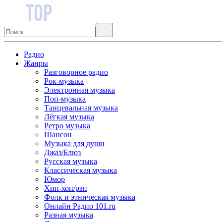
Радио
Жанры
Разговорное радио
Рок-музыка
Электронная музыка
Поп-музыка
Танцевальная музыка
Лёгкая музыка
Ретро музыка
Шансон
Музыка для души
Джаз/Блюз
Русская музыка
Классическая музыка
Юмор
Хип-хоп/рэп
Фолк и этническая музыка
Онлайн Радио 101.ru
Разная музыка