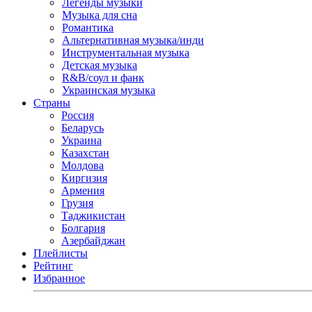
Легенды музыки
Музыка для сна
Романтика
Альтернативная музыка/инди
Инструментальная музыка
Детская музыка
R&B/cоул и фанк
Украинская музыка
Страны
Россия
Беларусь
Украина
Казахстан
Молдова
Киргизия
Армения
Грузия
Таджикистан
Болгария
Азербайджан
Плейлисты
Рейтинг
Избранное