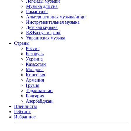
Легенды музыки
Музыка для сна
Романтика
Альтернативная музыка/инди
Инструментальная музыка
Детская музыка
R&B/cоул и фанк
Украинская музыка
Страны
Россия
Беларусь
Украина
Казахстан
Молдова
Киргизия
Армения
Грузия
Таджикистан
Болгария
Азербайджан
Плейлисты
Рейтинг
Избранное