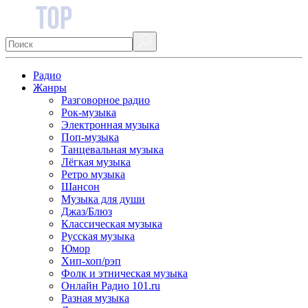
Радио
Жанры
Разговорное радио
Рок-музыка
Электронная музыка
Поп-музыка
Танцевальная музыка
Лёгкая музыка
Ретро музыка
Шансон
Музыка для души
Джаз/Блюз
Классическая музыка
Русская музыка
Юмор
Хип-хоп/рэп
Фолк и этническая музыка
Онлайн Радио 101.ru
Разная музыка