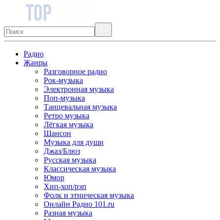
Радио
Жанры
Разговорное радио
Рок-музыка
Электронная музыка
Поп-музыка
Танцевальная музыка
Ретро музыка
Лёгкая музыка
Шансон
Музыка для души
Джаз/Блюз
Русская музыка
Классическая музыка
Юмор
Хип-хоп/рэп
Фолк и этническая музыка
Онлайн Радио 101.ru
Разная музыка