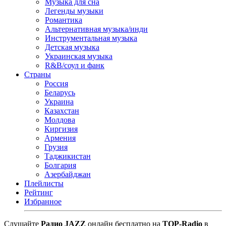
Музыка для сна
Легенды музыки
Романтика
Альтернативная музыка/инди
Инструментальная музыка
Детская музыка
Украинская музыка
R&B/cоул и фанк
Страны
Россия
Беларусь
Украина
Казахстан
Молдова
Киргизия
Армения
Грузия
Таджикистан
Болгария
Азербайджан
Плейлисты
Рейтинг
Избранное
Cлушайте
Радио JAZZ
онлайн бесплатно на
TOP-Radio
в