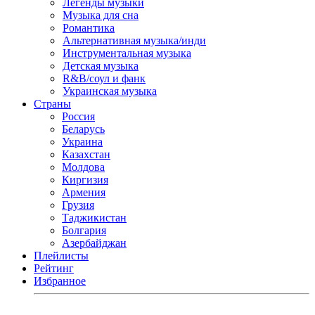
Легенды музыки
Музыка для сна
Романтика
Альтернативная музыка/инди
Инструментальная музыка
Детская музыка
R&B/cоул и фанк
Украинская музыка
Страны
Россия
Беларусь
Украина
Казахстан
Молдова
Киргизия
Армения
Грузия
Таджикистан
Болгария
Азербайджан
Плейлисты
Рейтинг
Избранное