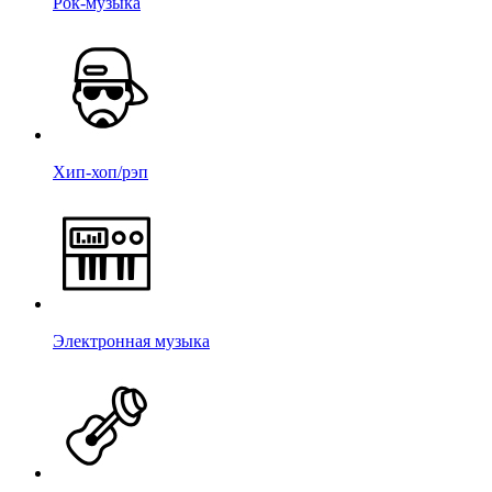
Рок-музыка
Хип-хоп/рэп
Электронная музыка