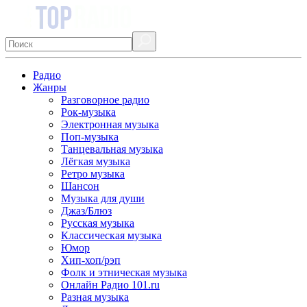
Радио
Жанры
Разговорное радио
Рок-музыка
Электронная музыка
Поп-музыка
Танцевальная музыка
Лёгкая музыка
Ретро музыка
Шансон
Музыка для души
Джаз/Блюз
Русская музыка
Классическая музыка
Юмор
Хип-хоп/рэп
Фолк и этническая музыка
Онлайн Радио 101.ru
Разная музыка