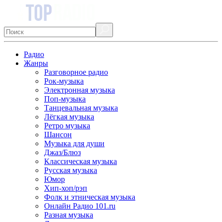
Радио
Жанры
Разговорное радио
Рок-музыка
Электронная музыка
Поп-музыка
Танцевальная музыка
Лёгкая музыка
Ретро музыка
Шансон
Музыка для души
Джаз/Блюз
Классическая музыка
Русская музыка
Юмор
Хип-хоп/рэп
Фолк и этническая музыка
Онлайн Радио 101.ru
Разная музыка