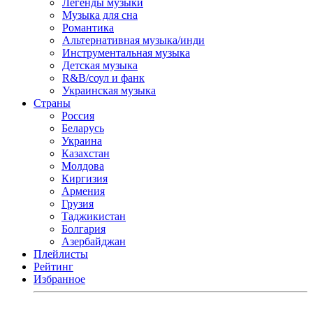
Легенды музыки
Музыка для сна
Романтика
Альтернативная музыка/инди
Инструментальная музыка
Детская музыка
R&B/cоул и фанк
Украинская музыка
Страны
Россия
Беларусь
Украина
Казахстан
Молдова
Киргизия
Армения
Грузия
Таджикистан
Болгария
Азербайджан
Плейлисты
Рейтинг
Избранное