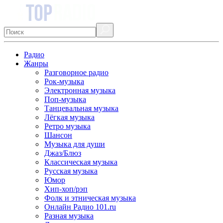
Радио
Жанры
Разговорное радио
Рок-музыка
Электронная музыка
Поп-музыка
Танцевальная музыка
Лёгкая музыка
Ретро музыка
Шансон
Музыка для души
Джаз/Блюз
Классическая музыка
Русская музыка
Юмор
Хип-хоп/рэп
Фолк и этническая музыка
Онлайн Радио 101.ru
Разная музыка