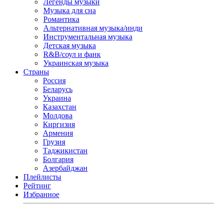
Легенды музыки
Музыка для сна
Романтика
Альтернативная музыка/инди
Инструментальная музыка
Детская музыка
R&B/cоул и фанк
Украинская музыка
Страны
Россия
Беларусь
Украина
Казахстан
Молдова
Киргизия
Армения
Грузия
Таджикистан
Болгария
Азербайджан
Плейлисты
Рейтинг
Избранное