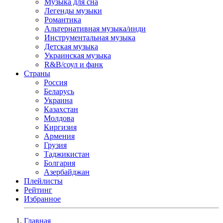
Музыка для сна
Легенды музыки
Романтика
Альтернативная музыка/инди
Инструментальная музыка
Детская музыка
Украинская музыка
R&B/cоул и фанк
Страны
Россия
Беларусь
Украина
Казахстан
Молдова
Киргизия
Армения
Грузия
Таджикистан
Болгария
Азербайджан
Плейлисты
Рейтинг
Избранное
Главная