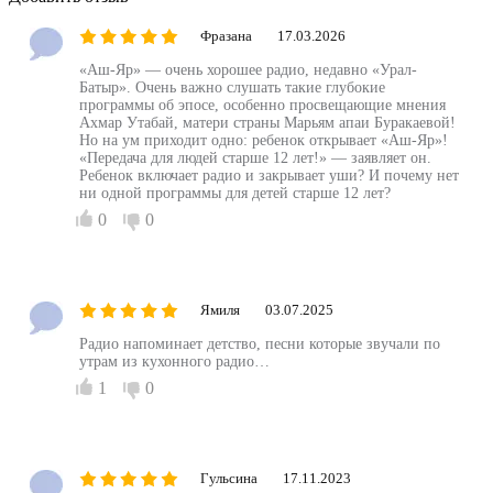
Фразана
17.03.2026
«Аш-Яр» — очень хорошее радио, недавно «Урал-
Батыр». Очень важно слушать такие глубокие
программы об эпосе, особенно просвещающие мнения
Ахмар Утабай, матери страны Марьям апаи Буракаевой!
Но на ум приходит одно: ребенок открывает «Аш-Яр»!
«Передача для людей старше 12 лет!» — заявляет он.
Ребенок включает радио и закрывает уши? И почему нет
ни одной программы для детей старше 12 лет?
0
0
Ямиля
03.07.2025
Радио напоминает детство, песни которые звучали по
утрам из кухонного радио…
1
0
Гульсина
17.11.2023