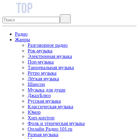
Радио
Жанры
Разговорное радио
Рок-музыка
Электронная музыка
Поп-музыка
Танцевальная музыка
Ретро музыка
Лёгкая музыка
Шансон
Музыка для души
Джаз/Блюз
Русская музыка
Классическая музыка
Юмор
Хип-хоп/рэп
Фолк и этническая музыка
Онлайн Радио 101.ru
Разная музыка