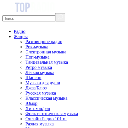
Радио
Жанры
Разговорное радио
Рок-музыка
Электронная музыка
Поп-музыка
Танцевальная музыка
Ретро музыка
Лёгкая музыка
Шансон
Музыка для души
Джаз/Блюз
Русская музыка
Классическая музыка
Юмор
Хип-хоп/рэп
Фолк и этническая музыка
Онлайн Радио 101.ru
Разная музыка