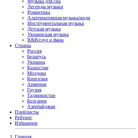
Музыка для сна
Легенды музыки
Романтика
Альтернативная музыка/инди
Инструментальная музыка
Детская музыка
Украинская музыка
R&B/cоул и фанк
Страны
Россия
Беларусь
Украина
Казахстан
Молдова
Киргизия
Армения
Грузия
Таджикистан
Болгария
Азербайджан
Плейлисты
Рейтинг
Избранное
Главная