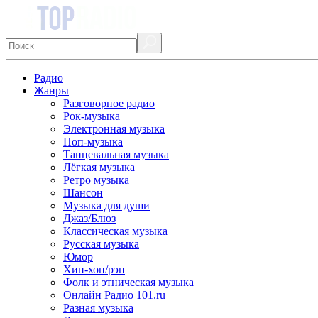
Радио
Жанры
Разговорное радио
Рок-музыка
Электронная музыка
Поп-музыка
Танцевальная музыка
Лёгкая музыка
Ретро музыка
Шансон
Музыка для души
Джаз/Блюз
Классическая музыка
Русская музыка
Юмор
Хип-хоп/рэп
Фолк и этническая музыка
Онлайн Радио 101.ru
Разная музыка