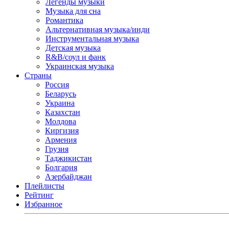
Легенды музыки
Музыка для сна
Романтика
Альтернативная музыка/инди
Инструментальная музыка
Детская музыка
R&B/cоул и фанк
Украинская музыка
Страны
Россия
Беларусь
Украина
Казахстан
Молдова
Киргизия
Армения
Грузия
Таджикистан
Болгария
Азербайджан
Плейлисты
Рейтинг
Избранное