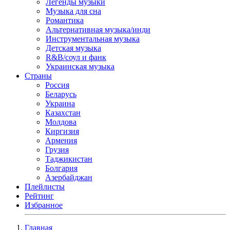
Легенды музыки
Музыка для сна
Романтика
Альтернативная музыка/инди
Инструментальная музыка
Детская музыка
R&B/cоул и фанк
Украинская музыка
Страны
Россия
Беларусь
Украина
Казахстан
Молдова
Киргизия
Армения
Грузия
Таджикистан
Болгария
Азербайджан
Плейлисты
Рейтинг
Избранное
Главная