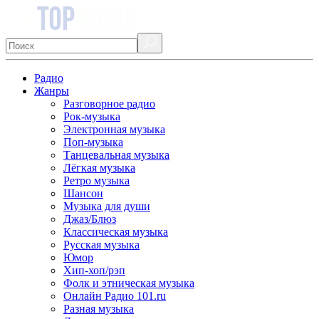
Радио
Жанры
Разговорное радио
Рок-музыка
Электронная музыка
Поп-музыка
Танцевальная музыка
Лёгкая музыка
Ретро музыка
Шансон
Музыка для души
Джаз/Блюз
Классическая музыка
Русская музыка
Юмор
Хип-хоп/рэп
Фолк и этническая музыка
Онлайн Радио 101.ru
Разная музыка