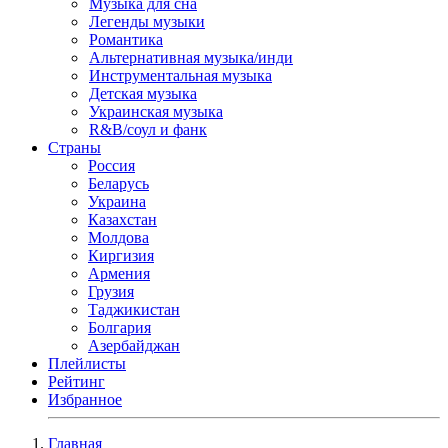
Музыка для сна
Легенды музыки
Романтика
Альтернативная музыка/инди
Инструментальная музыка
Детская музыка
Украинская музыка
R&B/cоул и фанк
Страны
Россия
Беларусь
Украина
Казахстан
Молдова
Киргизия
Армения
Грузия
Таджикистан
Болгария
Азербайджан
Плейлисты
Рейтинг
Избранное
Главная