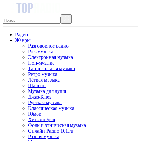
Радио
Жанры
Разговорное радио
Рок-музыка
Электронная музыка
Поп-музыка
Танцевальная музыка
Ретро музыка
Лёгкая музыка
Шансон
Музыка для души
Джаз/Блюз
Русская музыка
Классическая музыка
Юмор
Хип-хоп/рэп
Фолк и этническая музыка
Онлайн Радио 101.ru
Разная музыка