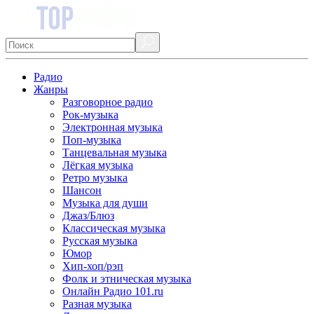
Радио
Жанры
Разговорное радио
Рок-музыка
Электронная музыка
Поп-музыка
Танцевальная музыка
Лёгкая музыка
Ретро музыка
Шансон
Музыка для души
Джаз/Блюз
Классическая музыка
Русская музыка
Юмор
Хип-хоп/рэп
Фолк и этническая музыка
Онлайн Радио 101.ru
Разная музыка