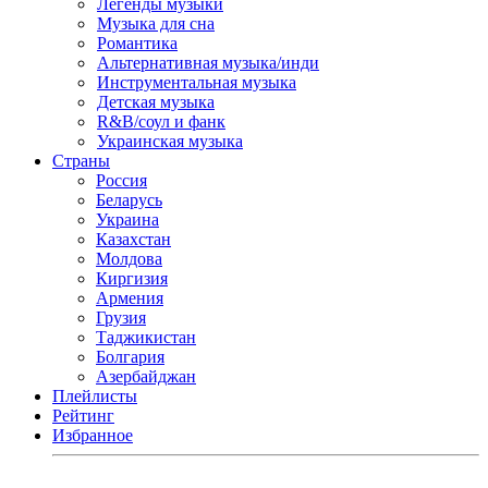
Легенды музыки
Музыка для сна
Романтика
Альтернативная музыка/инди
Инструментальная музыка
Детская музыка
R&B/cоул и фанк
Украинская музыка
Страны
Россия
Беларусь
Украина
Казахстан
Молдова
Киргизия
Армения
Грузия
Таджикистан
Болгария
Азербайджан
Плейлисты
Рейтинг
Избранное