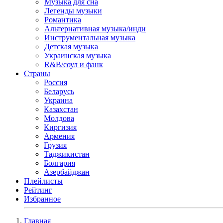
Музыка для сна
Легенды музыки
Романтика
Альтернативная музыка/инди
Инструментальная музыка
Детская музыка
Украинская музыка
R&B/cоул и фанк
Страны
Россия
Беларусь
Украина
Казахстан
Молдова
Киргизия
Армения
Грузия
Таджикистан
Болгария
Азербайджан
Плейлисты
Рейтинг
Избранное
Главная