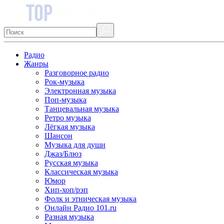
Радио
Жанры
Разговорное радио
Рок-музыка
Электронная музыка
Поп-музыка
Танцевальная музыка
Ретро музыка
Лёгкая музыка
Шансон
Музыка для души
Джаз/Блюз
Русская музыка
Классическая музыка
Юмор
Хип-хоп/рэп
Фолк и этническая музыка
Онлайн Радио 101.ru
Разная музыка