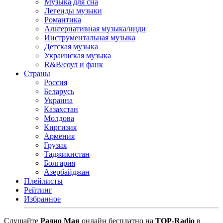
Музыка для сна
Легенды музыки
Романтика
Альтернативная музыка/инди
Инструментальная музыка
Детская музыка
Украинская музыка
R&B/cоул и фанк
Страны
Россия
Беларусь
Украина
Казахстан
Молдова
Киргизия
Армения
Грузия
Таджикистан
Болгария
Азербайджан
Плейлисты
Рейтинг
Избранное
Cлушайте
Радио Мая
онлайн бесплатно на
TOP-Radio
в