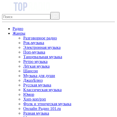
Радио
Жанры
Разговорное радио
Рок-музыка
Электронная музыка
Поп-музыка
Танцевальная музыка
Ретро музыка
Лёгкая музыка
Шансон
Музыка для души
Джаз/Блюз
Русская музыка
Классическая музыка
Юмор
Хип-хоп/рэп
Фолк и этническая музыка
Онлайн Радио 101.ru
Разная музыка