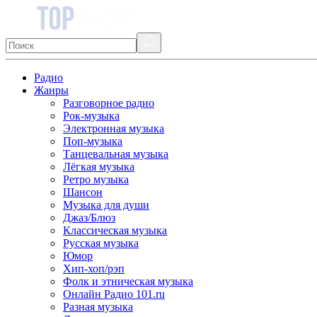
Радио
Жанры
Разговорное радио
Рок-музыка
Электронная музыка
Поп-музыка
Танцевальная музыка
Лёгкая музыка
Ретро музыка
Шансон
Музыка для души
Джаз/Блюз
Классическая музыка
Русская музыка
Юмор
Хип-хоп/рэп
Фолк и этническая музыка
Онлайн Радио 101.ru
Разная музыка