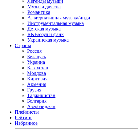
Легенды музыки
Музыка для сна
Романтика
Альтернативная музыка/инди
Инструментальная музыка
Детская музыка
R&B/cоул и фанк
Украинская музыка
Страны
Россия
Беларусь
Украина
Казахстан
Молдова
Киргизия
Армения
Грузия
Таджикистан
Болгария
Азербайджан
Плейлисты
Рейтинг
Избранное