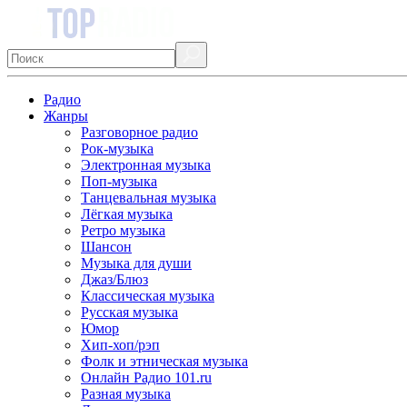
Радио
Жанры
Разговорное радио
Рок-музыка
Электронная музыка
Поп-музыка
Танцевальная музыка
Лёгкая музыка
Ретро музыка
Шансон
Музыка для души
Джаз/Блюз
Классическая музыка
Русская музыка
Юмор
Хип-хоп/рэп
Фолк и этническая музыка
Онлайн Радио 101.ru
Разная музыка