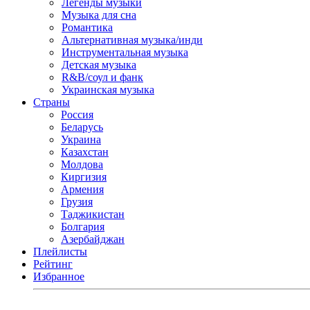
Легенды музыки
Музыка для сна
Романтика
Альтернативная музыка/инди
Инструментальная музыка
Детская музыка
R&B/cоул и фанк
Украинская музыка
Страны
Россия
Беларусь
Украина
Казахстан
Молдова
Киргизия
Армения
Грузия
Таджикистан
Болгария
Азербайджан
Плейлисты
Рейтинг
Избранное