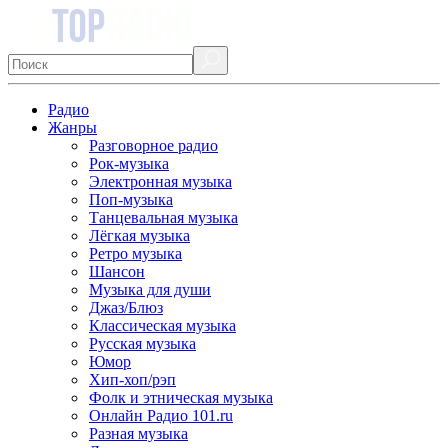
Радио
Жанры
Разговорное радио
Рок-музыка
Электронная музыка
Поп-музыка
Танцевальная музыка
Лёгкая музыка
Ретро музыка
Шансон
Музыка для души
Джаз/Блюз
Классическая музыка
Русская музыка
Юмор
Хип-хоп/рэп
Фолк и этническая музыка
Онлайн Радио 101.ru
Разная музыка