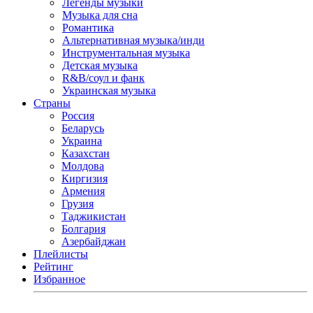
Легенды музыки
Музыка для сна
Романтика
Альтернативная музыка/инди
Инструментальная музыка
Детская музыка
R&B/cоул и фанк
Украинская музыка
Страны
Россия
Беларусь
Украина
Казахстан
Молдова
Киргизия
Армения
Грузия
Таджикистан
Болгария
Азербайджан
Плейлисты
Рейтинг
Избранное