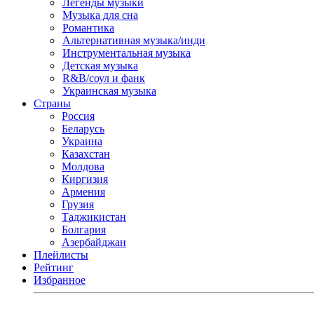
Легенды музыки
Музыка для сна
Романтика
Альтернативная музыка/инди
Инструментальная музыка
Детская музыка
R&B/cоул и фанк
Украинская музыка
Страны
Россия
Беларусь
Украина
Казахстан
Молдова
Киргизия
Армения
Грузия
Таджикистан
Болгария
Азербайджан
Плейлисты
Рейтинг
Избранное