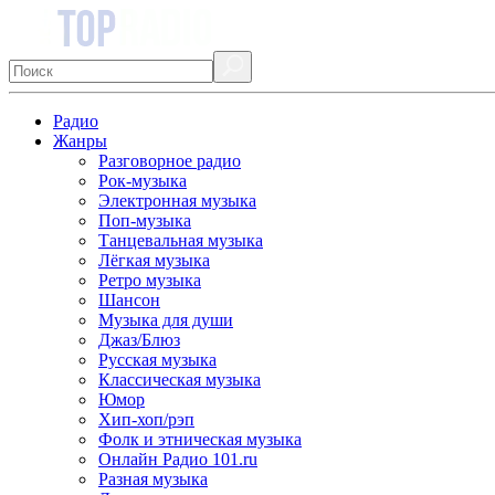
Радио
Жанры
Разговорное радио
Рок-музыка
Электронная музыка
Поп-музыка
Танцевальная музыка
Лёгкая музыка
Ретро музыка
Шансон
Музыка для души
Джаз/Блюз
Русская музыка
Классическая музыка
Юмор
Хип-хоп/рэп
Фолк и этническая музыка
Онлайн Радио 101.ru
Разная музыка