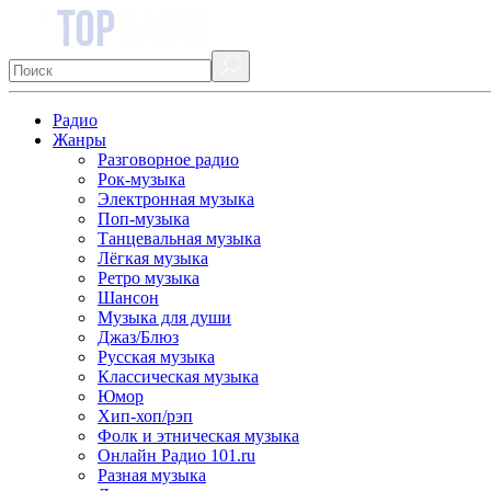
Радио
Жанры
Разговорное радио
Рок-музыка
Электронная музыка
Поп-музыка
Танцевальная музыка
Лёгкая музыка
Ретро музыка
Шансон
Музыка для души
Джаз/Блюз
Русская музыка
Классическая музыка
Юмор
Хип-хоп/рэп
Фолк и этническая музыка
Онлайн Радио 101.ru
Разная музыка