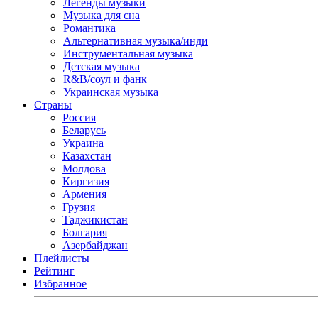
Легенды музыки
Музыка для сна
Романтика
Альтернативная музыка/инди
Инструментальная музыка
Детская музыка
R&B/cоул и фанк
Украинская музыка
Страны
Россия
Беларусь
Украина
Казахстан
Молдова
Киргизия
Армения
Грузия
Таджикистан
Болгария
Азербайджан
Плейлисты
Рейтинг
Избранное