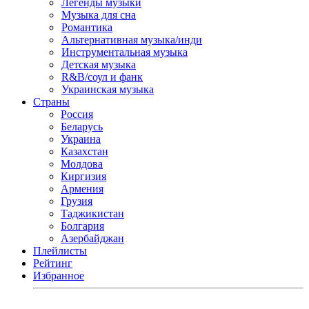
Легенды музыки
Музыка для сна
Романтика
Альтернативная музыка/инди
Инструментальная музыка
Детская музыка
R&B/cоул и фанк
Украинская музыка
Страны
Россия
Беларусь
Украина
Казахстан
Молдова
Киргизия
Армения
Грузия
Таджикистан
Болгария
Азербайджан
Плейлисты
Рейтинг
Избранное