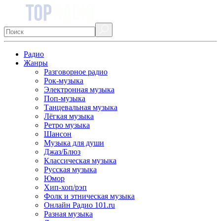
Радио
Жанры
Разговорное радио
Рок-музыка
Электронная музыка
Поп-музыка
Танцевальная музыка
Лёгкая музыка
Ретро музыка
Шансон
Музыка для души
Джаз/Блюз
Классическая музыка
Русская музыка
Юмор
Хип-хоп/рэп
Фолк и этническая музыка
Онлайн Радио 101.ru
Разная музыка