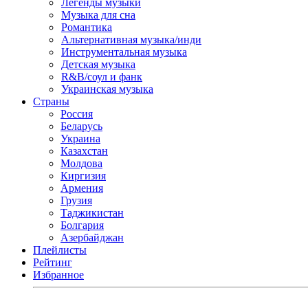
Легенды музыки
Музыка для сна
Романтика
Альтернативная музыка/инди
Инструментальная музыка
Детская музыка
R&B/cоул и фанк
Украинская музыка
Страны
Россия
Беларусь
Украина
Казахстан
Молдова
Киргизия
Армения
Грузия
Таджикистан
Болгария
Азербайджан
Плейлисты
Рейтинг
Избранное