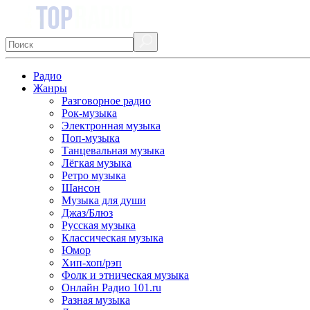
Радио
Жанры
Разговорное радио
Рок-музыка
Электронная музыка
Поп-музыка
Танцевальная музыка
Лёгкая музыка
Ретро музыка
Шансон
Музыка для души
Джаз/Блюз
Русская музыка
Классическая музыка
Юмор
Хип-хоп/рэп
Фолк и этническая музыка
Онлайн Радио 101.ru
Разная музыка