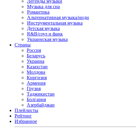
Легенды музыки
Музыка для сна
Романтика
Альтернативная музыка/инди
Инструментальная музыка
Детская музыка
R&B/cоул и фанк
Украинская музыка
Страны
Россия
Беларусь
Украина
Казахстан
Молдова
Киргизия
Армения
Грузия
Таджикистан
Болгария
Азербайджан
Плейлисты
Рейтинг
Избранное