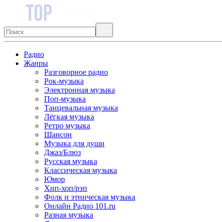
Радио
Жанры
Разговорное радио
Рок-музыка
Электронная музыка
Поп-музыка
Танцевальная музыка
Лёгкая музыка
Ретро музыка
Шансон
Музыка для души
Джаз/Блюз
Русская музыка
Классическая музыка
Юмор
Хип-хоп/рэп
Фолк и этническая музыка
Онлайн Радио 101.ru
Разная музыка