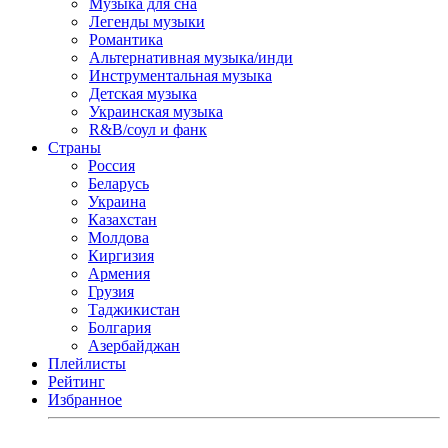
Музыка для сна
Легенды музыки
Романтика
Альтернативная музыка/инди
Инструментальная музыка
Детская музыка
Украинская музыка
R&B/cоул и фанк
Страны
Россия
Беларусь
Украина
Казахстан
Молдова
Киргизия
Армения
Грузия
Таджикистан
Болгария
Азербайджан
Плейлисты
Рейтинг
Избранное