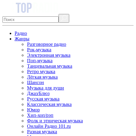
Радио
Жанры
Разговорное радио
Рок-музыка
Электронная музыка
Поп-музыка
Танцевальная музыка
Ретро музыка
Лёгкая музыка
Шансон
Музыка для души
Джаз/Блюз
Русская музыка
Классическая музыка
Юмор
Хип-хоп/рэп
Фолк и этническая музыка
Онлайн Радио 101.ru
Разная музыка