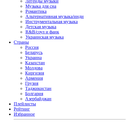
Легенды музыки
Музыка для сна
Романтика
Альтернативная музыка/инди
Инструментальная музыка
Детская музыка
R&B/cоул и фанк
Украинская музыка
Страны
Россия
Беларусь
Украина
Казахстан
Молдова
Киргизия
Армения
Грузия
Таджикистан
Болгария
Азербайджан
Плейлисты
Рейтинг
Избранное