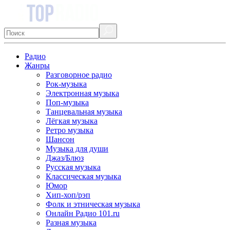
Радио
Жанры
Разговорное радио
Рок-музыка
Электронная музыка
Поп-музыка
Танцевальная музыка
Лёгкая музыка
Ретро музыка
Шансон
Музыка для души
Джаз/Блюз
Русская музыка
Классическая музыка
Юмор
Хип-хоп/рэп
Фолк и этническая музыка
Онлайн Радио 101.ru
Разная музыка