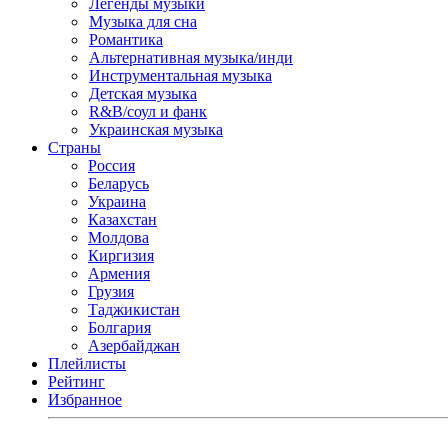
Легенды музыки
Музыка для сна
Романтика
Альтернативная музыка/инди
Инструментальная музыка
Детская музыка
R&B/cоул и фанк
Украинская музыка
Страны
Россия
Беларусь
Украина
Казахстан
Молдова
Киргизия
Армения
Грузия
Таджикистан
Болгария
Азербайджан
Плейлисты
Рейтинг
Избранное