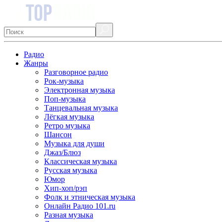
Радио
Жанры
Разговорное радио
Рок-музыка
Электронная музыка
Поп-музыка
Танцевальная музыка
Лёгкая музыка
Ретро музыка
Шансон
Музыка для души
Джаз/Блюз
Классическая музыка
Русская музыка
Юмор
Хип-хоп/рэп
Фолк и этническая музыка
Онлайн Радио 101.ru
Разная музыка