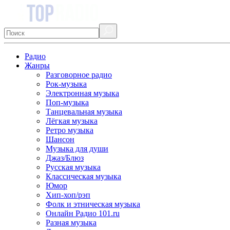
Радио
Жанры
Разговорное радио
Рок-музыка
Электронная музыка
Поп-музыка
Танцевальная музыка
Лёгкая музыка
Ретро музыка
Шансон
Музыка для души
Джаз/Блюз
Русская музыка
Классическая музыка
Юмор
Хип-хоп/рэп
Фолк и этническая музыка
Онлайн Радио 101.ru
Разная музыка