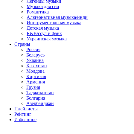
Легенды музыки
Музыка для сна
Романтика
Альтернативная музыка/инди
Инструментальная музыка
Детская музыка
R&B/cоул и фанк
Украинская музыка
Страны
Россия
Беларусь
Украина
Казахстан
Молдова
Киргизия
Армения
Грузия
Таджикистан
Болгария
Азербайджан
Плейлисты
Рейтинг
Избранное