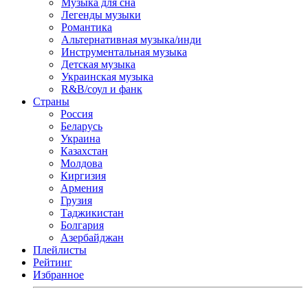
Музыка для сна
Легенды музыки
Романтика
Альтернативная музыка/инди
Инструментальная музыка
Детская музыка
Украинская музыка
R&B/cоул и фанк
Страны
Россия
Беларусь
Украина
Казахстан
Молдова
Киргизия
Армения
Грузия
Таджикистан
Болгария
Азербайджан
Плейлисты
Рейтинг
Избранное