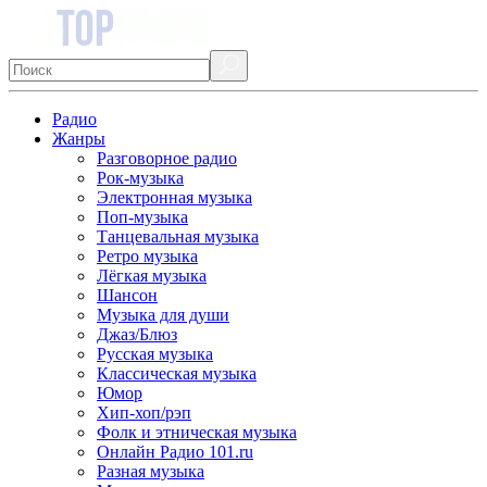
Радио
Жанры
Разговорное радио
Рок-музыка
Электронная музыка
Поп-музыка
Танцевальная музыка
Ретро музыка
Лёгкая музыка
Шансон
Музыка для души
Джаз/Блюз
Русская музыка
Классическая музыка
Юмор
Хип-хоп/рэп
Фолк и этническая музыка
Онлайн Радио 101.ru
Разная музыка