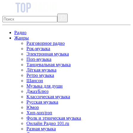
Радио
Жанры
Разговорное радио
Рок-музыка
Электронная музыка
Поп-музыка
Танцевальная музыка
Лёгкая музыка
Ретро музыка
Шансон
Музыка для души
Джаз/Блюз
Классическая музыка
Русская музыка
Юмор
Хип-хоп/рэп
Фолк и этническая музыка
Онлайн Радио 101.ru
Разная музыка