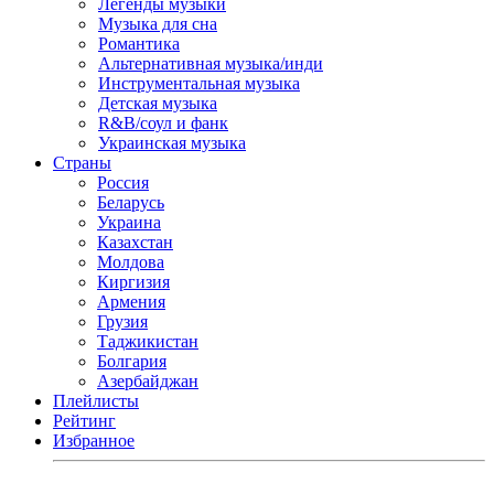
Легенды музыки
Музыка для сна
Романтика
Альтернативная музыка/инди
Инструментальная музыка
Детская музыка
R&B/cоул и фанк
Украинская музыка
Страны
Россия
Беларусь
Украина
Казахстан
Молдова
Киргизия
Армения
Грузия
Таджикистан
Болгария
Азербайджан
Плейлисты
Рейтинг
Избранное