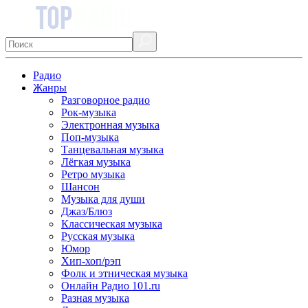
Радио
Жанры
Разговорное радио
Рок-музыка
Электронная музыка
Поп-музыка
Танцевальная музыка
Лёгкая музыка
Ретро музыка
Шансон
Музыка для души
Джаз/Блюз
Классическая музыка
Русская музыка
Юмор
Хип-хоп/рэп
Фолк и этническая музыка
Онлайн Радио 101.ru
Разная музыка