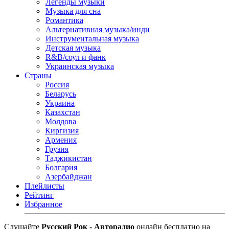
Легенды музыки
Музыка для сна
Романтика
Альтернативная музыка/инди
Инструментальная музыка
Детская музыка
R&B/cоул и фанк
Украинская музыка
Страны
Россия
Беларусь
Украина
Казахстан
Молдова
Киргизия
Армения
Грузия
Таджикистан
Болгария
Азербайджан
Плейлисты
Рейтинг
Избранное
Cлушайте
Русский Рок - Авторадио
онлайн бесплатно на