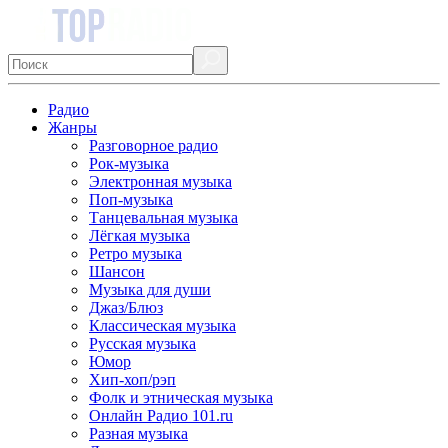
Радио
Жанры
Разговорное радио
Рок-музыка
Электронная музыка
Поп-музыка
Танцевальная музыка
Лёгкая музыка
Ретро музыка
Шансон
Музыка для души
Джаз/Блюз
Классическая музыка
Русская музыка
Юмор
Хип-хоп/рэп
Фолк и этническая музыка
Онлайн Радио 101.ru
Разная музыка