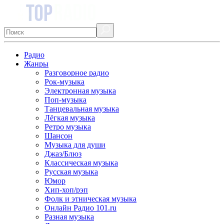
Радио
Жанры
Разговорное радио
Рок-музыка
Электронная музыка
Поп-музыка
Танцевальная музыка
Лёгкая музыка
Ретро музыка
Шансон
Музыка для души
Джаз/Блюз
Классическая музыка
Русская музыка
Юмор
Хип-хоп/рэп
Фолк и этническая музыка
Онлайн Радио 101.ru
Разная музыка