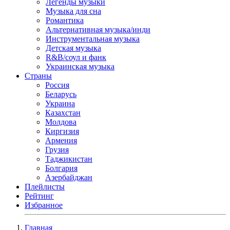
Легенды музыки
Музыка для сна
Романтика
Альтернативная музыка/инди
Инструментальная музыка
Детская музыка
R&B/cоул и фанк
Украинская музыка
Страны
Россия
Беларусь
Украина
Казахстан
Молдова
Киргизия
Армения
Грузия
Таджикистан
Болгария
Азербайджан
Плейлисты
Рейтинг
Избранное
Главная