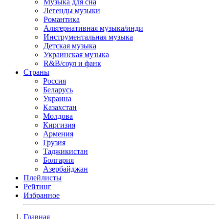
Музыка для сна
Легенды музыки
Романтика
Альтернативная музыка/инди
Инструментальная музыка
Детская музыка
Украинская музыка
R&B/cоул и фанк
Страны
Россия
Беларусь
Украина
Казахстан
Молдова
Киргизия
Армения
Грузия
Таджикистан
Болгария
Азербайджан
Плейлисты
Рейтинг
Избранное
Главная