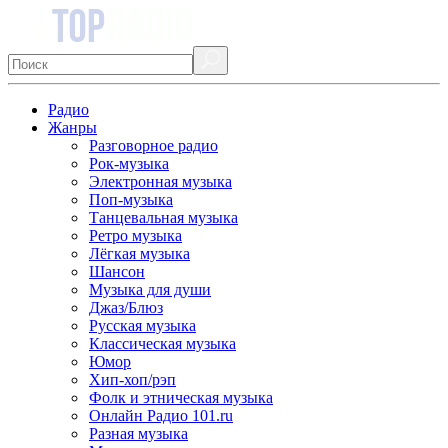
Радио
Жанры
Разговорное радио
Рок-музыка
Электронная музыка
Поп-музыка
Танцевальная музыка
Ретро музыка
Лёгкая музыка
Шансон
Музыка для души
Джаз/Блюз
Русская музыка
Классическая музыка
Юмор
Хип-хоп/рэп
Фолк и этническая музыка
Онлайн Радио 101.ru
Разная музыка