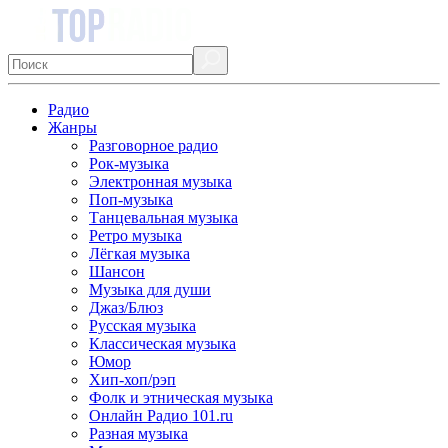
Радио
Жанры
Разговорное радио
Рок-музыка
Электронная музыка
Поп-музыка
Танцевальная музыка
Ретро музыка
Лёгкая музыка
Шансон
Музыка для души
Джаз/Блюз
Русская музыка
Классическая музыка
Юмор
Хип-хоп/рэп
Фолк и этническая музыка
Онлайн Радио 101.ru
Разная музыка