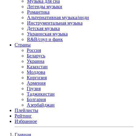
Музыка для сна
Легенды музыки
Романтика
Альтернативная музыка/инди
Инструментальная музыка
Детская музыка
Украинская музыка
R&B/cоул и фанк
Страны
Россия
Беларусь
Украина
Казахстан
Молдова
Киргизия
Армения
Грузия
Таджикистан
Болгария
Азербайджан
Плейлисты
Рейтинг
Избранное
Главная