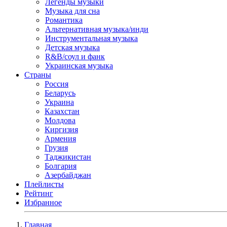
Легенды музыки
Музыка для сна
Романтика
Альтернативная музыка/инди
Инструментальная музыка
Детская музыка
R&B/cоул и фанк
Украинская музыка
Страны
Россия
Беларусь
Украина
Казахстан
Молдова
Киргизия
Армения
Грузия
Таджикистан
Болгария
Азербайджан
Плейлисты
Рейтинг
Избранное
Главная