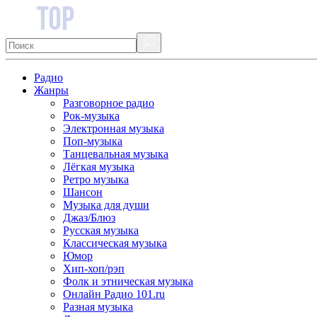
Радио
Жанры
Разговорное радио
Рок-музыка
Электронная музыка
Поп-музыка
Танцевальная музыка
Лёгкая музыка
Ретро музыка
Шансон
Музыка для души
Джаз/Блюз
Русская музыка
Классическая музыка
Юмор
Хип-хоп/рэп
Фолк и этническая музыка
Онлайн Радио 101.ru
Разная музыка