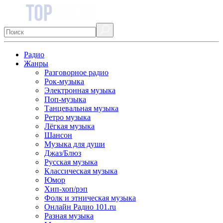
Радио
Жанры
Разговорное радио
Рок-музыка
Электронная музыка
Поп-музыка
Танцевальная музыка
Ретро музыка
Лёгкая музыка
Шансон
Музыка для души
Джаз/Блюз
Русская музыка
Классическая музыка
Юмор
Хип-хоп/рэп
Фолк и этническая музыка
Онлайн Радио 101.ru
Разная музыка