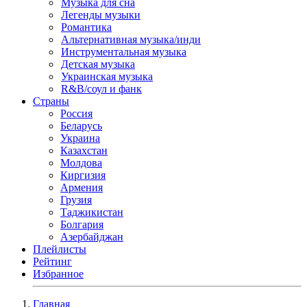
Музыка для сна
Легенды музыки
Романтика
Альтернативная музыка/инди
Инструментальная музыка
Детская музыка
Украинская музыка
R&B/cоул и фанк
Страны
Россия
Беларусь
Украина
Казахстан
Молдова
Киргизия
Армения
Грузия
Таджикистан
Болгария
Азербайджан
Плейлисты
Рейтинг
Избранное
Главная