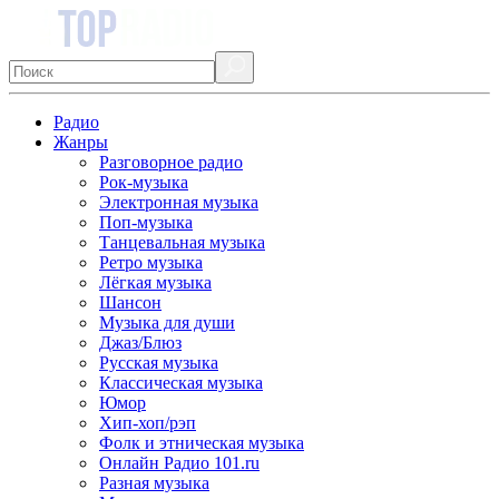
Радио
Жанры
Разговорное радио
Рок-музыка
Электронная музыка
Поп-музыка
Танцевальная музыка
Ретро музыка
Лёгкая музыка
Шансон
Музыка для души
Джаз/Блюз
Русская музыка
Классическая музыка
Юмор
Хип-хоп/рэп
Фолк и этническая музыка
Онлайн Радио 101.ru
Разная музыка