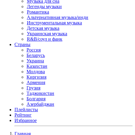
Музыка для сна
Легенды музыки
Романтика
Альтернативная музыка/инди
Инструментальная музыка
Детская музыка
Украинская музыка
R&B/cоул и фанк
Страны
Россия
Беларусь
Украина
Казахстан
Молдова
Киргизия
Армения
Грузия
Таджикистан
Болгария
Азербайджан
Плейлисты
Рейтинг
Избранное
Главная