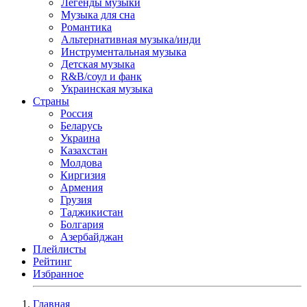
Легенды музыки
Музыка для сна
Романтика
Альтернативная музыка/инди
Инструментальная музыка
Детская музыка
R&B/cоул и фанк
Украинская музыка
Страны
Россия
Беларусь
Украина
Казахстан
Молдова
Киргизия
Армения
Грузия
Таджикистан
Болгария
Азербайджан
Плейлисты
Рейтинг
Избранное
Главная