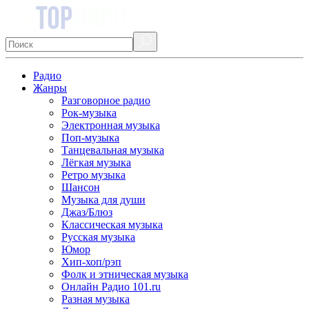
Радио
Жанры
Разговорное радио
Рок-музыка
Электронная музыка
Поп-музыка
Танцевальная музыка
Лёгкая музыка
Ретро музыка
Шансон
Музыка для души
Джаз/Блюз
Классическая музыка
Русская музыка
Юмор
Хип-хоп/рэп
Фолк и этническая музыка
Онлайн Радио 101.ru
Разная музыка