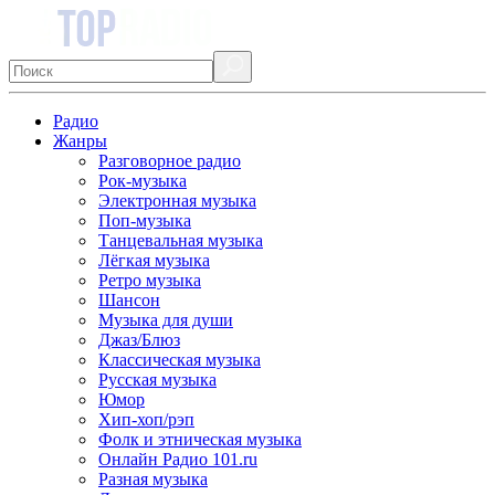
Радио
Жанры
Разговорное радио
Рок-музыка
Электронная музыка
Поп-музыка
Танцевальная музыка
Лёгкая музыка
Ретро музыка
Шансон
Музыка для души
Джаз/Блюз
Классическая музыка
Русская музыка
Юмор
Хип-хоп/рэп
Фолк и этническая музыка
Онлайн Радио 101.ru
Разная музыка