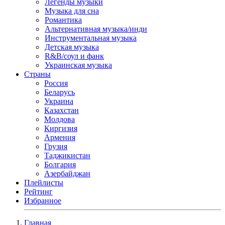
Легенды музыки
Музыка для сна
Романтика
Альтернативная музыка/инди
Инструментальная музыка
Детская музыка
R&B/cоул и фанк
Украинская музыка
Страны
Россия
Беларусь
Украина
Казахстан
Молдова
Киргизия
Армения
Грузия
Таджикистан
Болгария
Азербайджан
Плейлисты
Рейтинг
Избранное
Главная