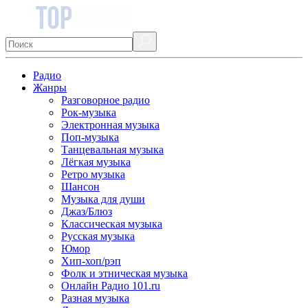
Радио
Жанры
Разговорное радио
Рок-музыка
Электронная музыка
Поп-музыка
Танцевальная музыка
Лёгкая музыка
Ретро музыка
Шансон
Музыка для души
Джаз/Блюз
Классическая музыка
Русская музыка
Юмор
Хип-хоп/рэп
Фолк и этническая музыка
Онлайн Радио 101.ru
Разная музыка