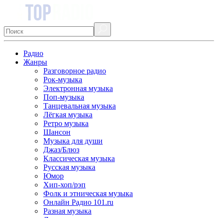
Радио
Жанры
Разговорное радио
Рок-музыка
Электронная музыка
Поп-музыка
Танцевальная музыка
Лёгкая музыка
Ретро музыка
Шансон
Музыка для души
Джаз/Блюз
Классическая музыка
Русская музыка
Юмор
Хип-хоп/рэп
Фолк и этническая музыка
Онлайн Радио 101.ru
Разная музыка