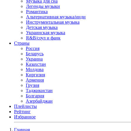
Музыка для сна
Легенды музыки
Романтика
Альтернативная музыка/инди
Инструментальная музыка
Детская музыка
Украинская музыка
R&B/cоул и фанк
Страны
Россия
Беларусь
Украина
Казахстан
Молдова
Киргизия
Армения
Грузия
Таджикистан
Болгария
Азербайджан
Плейлисты
Рейтинг
Избранное
Главная