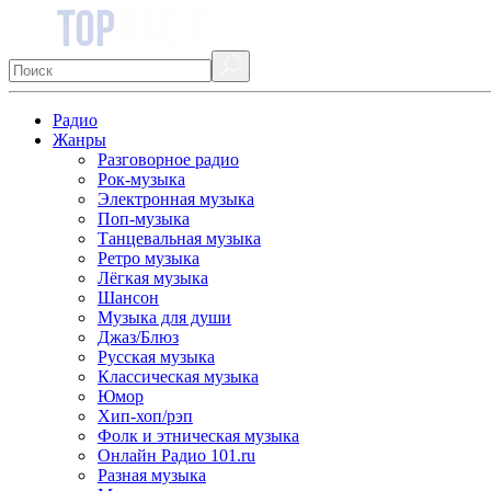
Радио
Жанры
Разговорное радио
Рок-музыка
Электронная музыка
Поп-музыка
Танцевальная музыка
Ретро музыка
Лёгкая музыка
Шансон
Музыка для души
Джаз/Блюз
Русская музыка
Классическая музыка
Юмор
Хип-хоп/рэп
Фолк и этническая музыка
Онлайн Радио 101.ru
Разная музыка