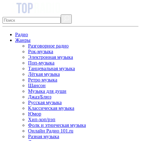
Радио
Жанры
Разговорное радио
Рок-музыка
Электронная музыка
Поп-музыка
Танцевальная музыка
Лёгкая музыка
Ретро музыка
Шансон
Музыка для души
Джаз/Блюз
Русская музыка
Классическая музыка
Юмор
Хип-хоп/рэп
Фолк и этническая музыка
Онлайн Радио 101.ru
Разная музыка