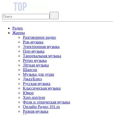
Радио
Жанры
Разговорное радио
Рок-музыка
Электронная музыка
Поп-музыка
Танцевальная музыка
Ретро музыка
Лёгкая музыка
Шансон
Музыка для души
Джаз/Блюз
Русская музыка
Классическая музыка
Юмор
Хип-хоп/рэп
Фолк и этническая музыка
Онлайн Радио 101.ru
Разная музыка