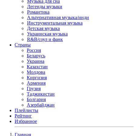
Музыка для сна
Легенды музыки
Романтика
Альтернативная музыка/инди
Инструментальная музыка
Детская музыка
Украинская музыка
R&B/cоул и фанк
Страны
Россия
Беларусь
Украина
Казахстан
Молдова
Киргизия
Армения
Грузия
Таджикистан
Болгария
Азербайджан
Плейлисты
Рейтинг
Избранное
Главная