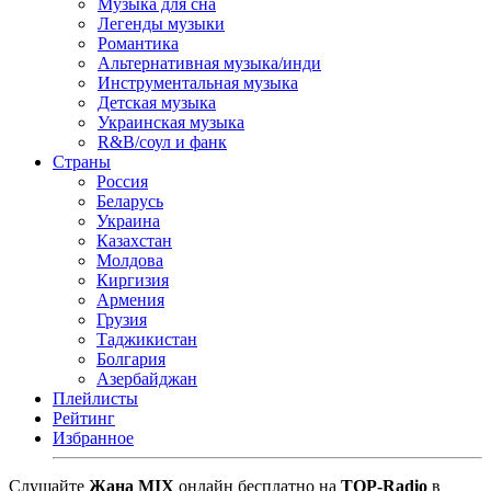
Музыка для сна
Легенды музыки
Романтика
Альтернативная музыка/инди
Инструментальная музыка
Детская музыка
Украинская музыка
R&B/cоул и фанк
Страны
Россия
Беларусь
Украина
Казахстан
Молдова
Киргизия
Армения
Грузия
Таджикистан
Болгария
Азербайджан
Плейлисты
Рейтинг
Избранное
Cлушайте
Жаңа MIX
онлайн бесплатно на
TOP-Radio
в