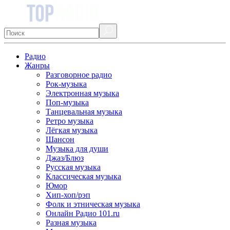
Радио
Жанры
Разговорное радио
Рок-музыка
Электронная музыка
Поп-музыка
Танцевальная музыка
Ретро музыка
Лёгкая музыка
Шансон
Музыка для души
Джаз/Блюз
Русская музыка
Классическая музыка
Юмор
Хип-хоп/рэп
Фолк и этническая музыка
Онлайн Радио 101.ru
Разная музыка