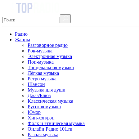
Радио
Жанры
Разговорное радио
Рок-музыка
Электронная музыка
Поп-музыка
Танцевальная музыка
Лёгкая музыка
Ретро музыка
Шансон
Музыка для души
Джаз/Блюз
Классическая музыка
Русская музыка
Юмор
Хип-хоп/рэп
Фолк и этническая музыка
Онлайн Радио 101.ru
Разная музыка