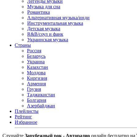
Легенды музыки
Музыка для сна
Романтика
Альтернативная музыка/инди
Инструментальная музыка
Детская музыка
R&B/cоул и фанк
Украинская музыка
Страны
Россия
Беларусь
Украина
Казахстан
Молдова
Киргизия
Армения
Грузия
Таджикистан
Болгария
Азербайджан
Плейлисты
Рейтинг
Избранное
Cлушайте
Зарубежный рок - Авторадио
онлайн бесплатно на